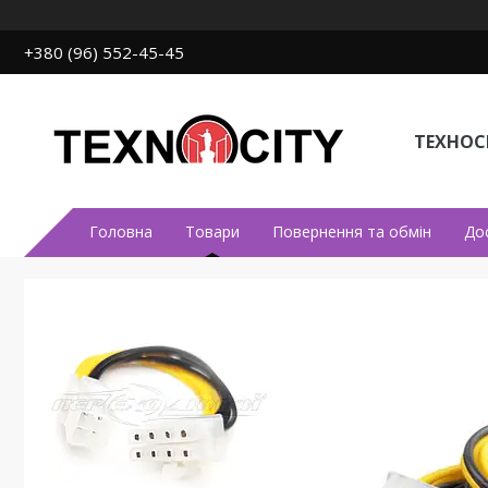
+380 (96) 552-45-45
ТЕХНОСІ
Головна
Товари
Повернення та обмін
До