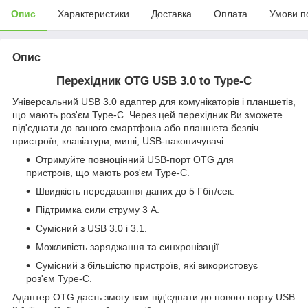
Опис
Характеристики
Доставка
Оплата
Умови п
Опис
Перехідник OTG USB 3.0 to Type-C
Універсальний USB 3.0 адаптер для комунікаторів і планшетів,
що мають роз'єм Type-C. Через цей перехідник Ви зможете
під'єднати до вашого смартфона або планшета безліч
пристроїв, клавіатури, миші, USB-накопичувачі.
Отримуйте повноцінний USB-порт OTG для
пристроїв, що мають роз'єм Type-С.
Швидкість передавання даних до 5 Гбіт/сек.
Підтримка сили струму 3 А.
Сумісний з USB 3.0 і 3.1.
Можливість заряджання та синхронізації.
Сумісний з більшістю пристроїв, які використовує
роз'єм Type-C.
Адаптер OTG дасть змогу вам під'єднати до нового порту USB