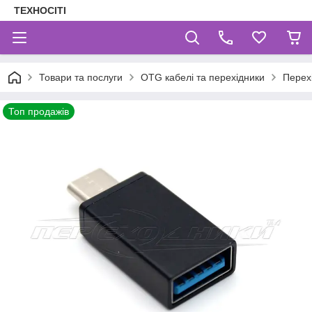
ТЕХНОСІТІ
Товари та послуги
OTG кабелі та перехідники
Перех
Топ продажів