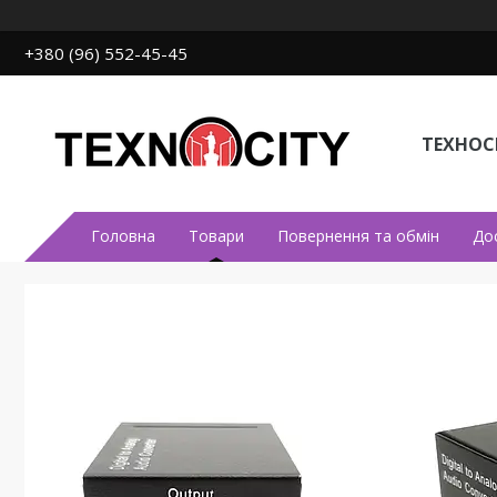
+380 (96) 552-45-45
ТЕХНОСІ
Головна
Товари
Повернення та обмін
До