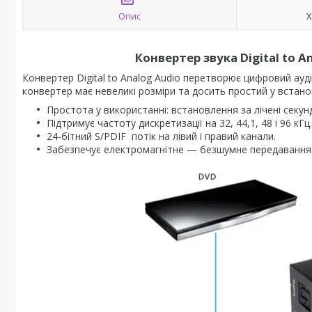
Опис
Х
Конвертер звука Digital to A
Конвертер Digital to Analog Audio перетворює цифровий ауд
конвертер має невеликі розміри та досить простий у встано
Простота у використанні: встановлення за лічені секу
Підтримує частоту дискретизації на 32, 44,1, 48 і 96 кГц.
24-бітний S/PDIF потік на лівий і правий канали.
Забезпечує електромагнітне — безшумне передавання