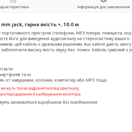
арактеристики
Інформація для замовлення
mm jack, гарна якість +, 10.0 м
о портативного пристрою (телефони, MP3 плеєри, планшети, ноу
уєте його для виведення аудіосигналу на стереосистему вашого
аміків, цей кабель є ідеальним рішенням. Aux кабелі дають змогу
забезпечити високу якість звуку без помех. Кабель сумісний з у
нтакти.
мартфонів та ін.
, як-от навушники, колонки, комп'ютер або MP3 тощо.
и можуть трохи відрізнятися від оригіналу,
ьоропередавання й калібрування монітора.
жуть змінюватися виробником без повідомлення