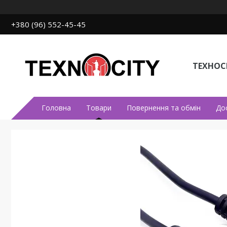
+380 (96) 552-45-45
ТЕХНОСІ
Головна
Товари
Повернення та обмін
До