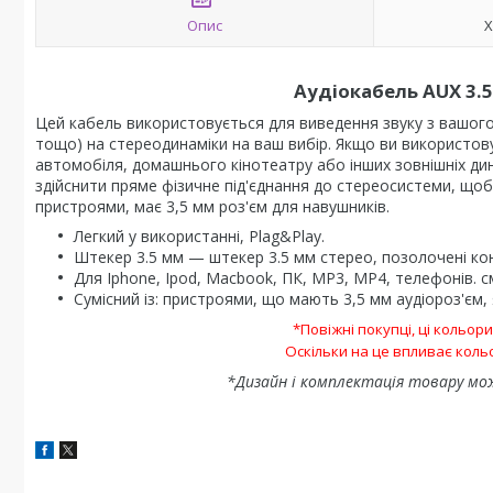
Опис
Х
Аудіокабель AUX 3.5 
Цей кабель використовується для виведення звуку з вашог
тощо) на стереодинаміки на ваш вибір. Якщо ви використов
автомобіля, домашнього кінотеатру або інших зовнішніх дин
здійснити пряме фізичне під'єднання до стереосистеми, щоб 
пристроями, має 3,5 мм роз'єм для навушників.
Легкий у використанні, Plag&Play.
Штекер 3.5 мм — штекер 3.5 мм стерео, позолочені ко
Для Iphone, Ipod, Macbook, ПК, MP3, MP4, телефонів. с
Сумісний із: пристроями, що мають 3,5 мм аудіороз'єм
*Повіжні покупці, ці кольор
Оскільки на це впливає кол
*Дизайн і комплектація товару мо