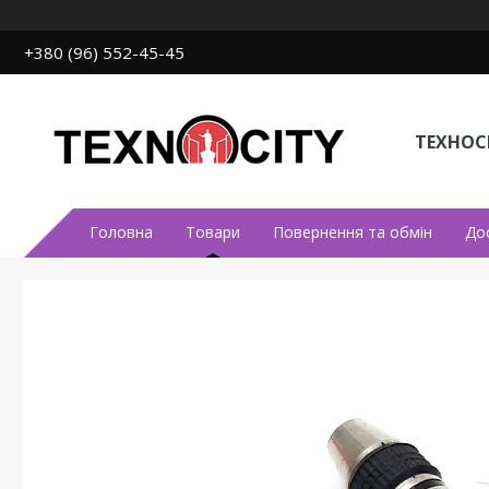
+380 (96) 552-45-45
ТЕХНОСІ
Головна
Товари
Повернення та обмін
До