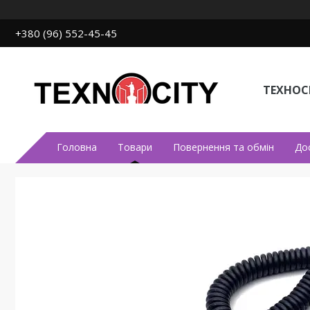
+380 (96) 552-45-45
ТЕХНОСІ
Головна
Товари
Повернення та обмін
До