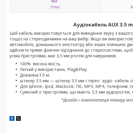
Опис
Х
Аудіокабель AUX 3.5 m
Цей кабель використовується для виведення звуку з вашог
тощо) на стереодинаміки на ваш вибір. Якщо ви використов
автомобіля, домашнього кінотеатру або інших зовнішніх дин
здійснити пряме фізичне під'єднання до стереосистеми, щоб
усіма пристроями, має 3,5 мм роз'єм для навушників.
100% висока якість.
Легкий у використанні, Plag&Play.
Довжина:1.0 м.
штекер 3.5 мм — штекер 3.5 мм стерео аудіо кабель с
Для Iphone, Ipod, Macbook, ПК, MP3, MP4, телефонів. с
Сумісний з: пристроями, що мають 3,5 мм аудіороз'єм,
*Дизайн і комплектація товару мо