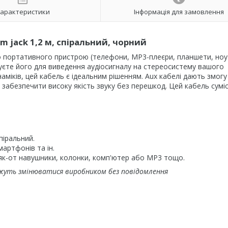
арактеристики
Інформація для замовлення
m jack 1,2 м, спіральний, чорний
о портативного пристрою (телефони, MP3-плеєри, планшети, но
уєте його для виведення аудіосигналу на стереосистему вашого
аміків, цей кабель є ідеальним рішенням. Aux кабелі дають змогу
 забезпечити високу якість звуку без перешкод. Цей кабель суміс
піральний.
мартфонів та ін.
 як-от навушники, колонки, комп'ютер або MP3 тощо.
жуть змінюватися виробником без повідомлення