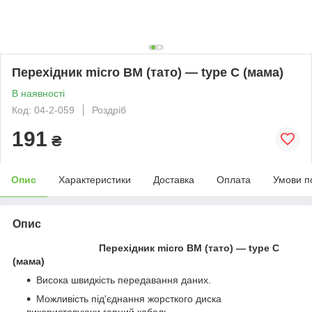
Перехідник micro BM (тато) — type C (мама)
В наявності
Код: 04-2-059
Роздріб
191
₴
Опис
Характеристики
Доставка
Оплата
Умови п
Опис
Перехідник micro BM (тато) — type C
(мама)
Висока швидкість передавання даних.
Можливість під'єднання жорсткого диска
використовуючи гарний кабель.