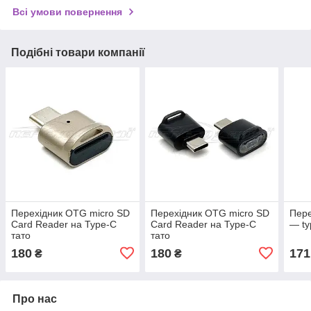
Всі умови повернення
Подібні товари компанії
Перехідник OTG micro SD
Перехідник OTG micro SD
Пере
Card Reader на Type-C
Card Reader на Type-C
— ty
тато
тато
180
180
171
₴
₴
Про нас