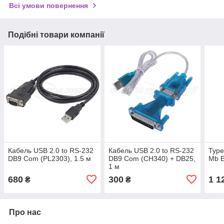
Всі умови повернення
Подібні товари компанії
Кабель USB 2.0 to RS-232
Кабель USB 2.0 to RS-232
Type
DB9 Com (PL2303), 1.5 м
DB9 Com (CH340) + DB25,
Mb E
1 м
680
300
1 1
₴
₴
Про нас