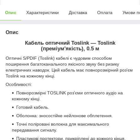
Опис
Характеристики
Доставка
Оплата
Умови п
Опис
Кабель оптичний Toslink — Toslink
(преміум'якість), 0.5 м
Оптичні S/PDIF (Toslink) кабелі є чудовим способом
поширення багатоканального якісного звуку без ризику
електричних наводок. Цей кабель має повнорозмірний роз'єм
Toslink на кожному кінці.
Особливості:
Повнорозмірні TOSLINK роз'єми оптичного аудіо на
кожному кінці.
Готовий кабель.
Оболонка: зносостійке нейлонове обплетення.
Точні поліровані волокна для максимального
передавання сигналу.
Пластикові протектори, прикріплені до кожного кінця,