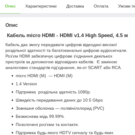
Опис
Характеристики
Доставка
Оплата
Умови п
Опис
Кабель micro HDMI - HDMI v1.4 High Speed, 4.5 м
Кабель
дає змогу передавати цифрові відеодані високої
роздільної здатності та багатоканальні цифрові аудіосигнали.
Роз'єм HDMI забезпечує цифрове з'єднання декількох
пристроїв за допомогою відповідних кабелів. Є заміною
аналогових стандартів під'єднання, як-от SCART або RCA.
micro HDMI (M) — HDMI (M)
1.4 Version
Підтримка
роздільна здатність
1080p.
Швидкість передавання даних до 10.5 Gbps
Зовнішня оболонка — полівінілхлорид (PVC)
Безкиснева мідь 99.99%.
Позолочені роз'єми та контакти.
Підтримка будь-якого HDTV сигналу та будь-яких