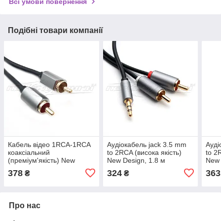
Всі умови повернення
Подібні товари компанії
Кабель відео 1RCA-1RCA
Аудіокабель jack 3.5 mm
Ауді
коаксіальний
to 2RCA (висока якість)
to 2
(преміум'якість) New
New Design, 1.8 м
New 
Design, 0.5 м
378
324
363
₴
₴
Про нас