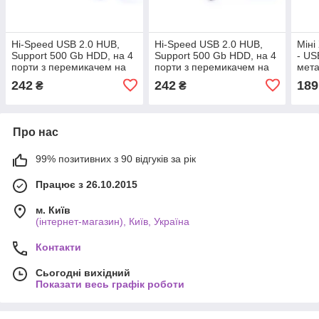
Hi-Speed USB 2.0 HUB,
Hi-Speed USB 2.0 HUB,
Міні
Support 500 Gb HDD, на 4
Support 500 Gb HDD, на 4
- US
порти з перемикачем на
порти з перемикачем на
мета
кожен порт, білий
кожен порт, чорний
242
242
189
₴
₴
Про нас
99% позитивних з 90 відгуків за рік
Працює з 26.10.2015
м. Київ
(інтернет-магазин), Київ, Україна
Контакти
Сьогодні вихідний
Показати весь графік роботи