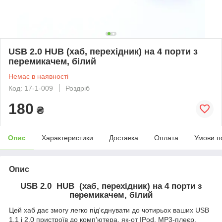
USB 2.0 HUB (хаб, перехідник) на 4 порти з
перемикачем, білий
Немає в наявності
Код: 17-1-009
Роздріб
180
₴
Опис
Характеристики
Доставка
Оплата
Умови п
Опис
USB 2.0 HUB (хаб, перехідник) на 4 порти з
перемикачем, білий
Цей хаб дає змогу легко під'єднувати до чотирьох ваших USB
1.1 і 2.0 пристроїв до комп'ютера, як-от IPod, MP3-плеєр,