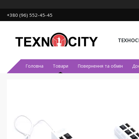
+380 (96) 552-45-45
ТЕХНОСІ
Головна
Товари
Повернення та обмін
До