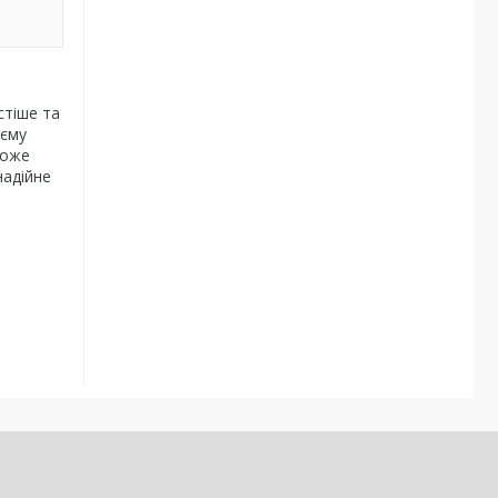
стіше та
'єму
може
надійне