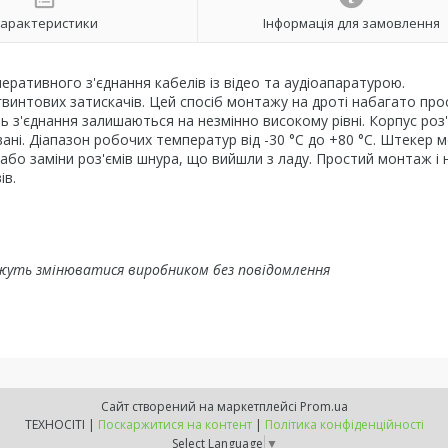
арактеристики
Інформація для замовлення
ративного з'єднання кабелів із відео та аудіоапаратурою.
винтових затискачів. Цей спосіб монтажу на дроті набагато про
ть з'єднання залишаються на незмінно високому рівні. Корпус роз
вані. Діапазон робочих температур від -30 °C до +80 °C. Штекер 
або заміни роз'ємів шнура, що вийшли з ладу. Простий монтаж і 
ів.
жуть змінюватися виробником без повідомлення
Сайт створений на маркетплейсі
Prom.ua
ТЕХНОСІТІ |
Поскаржитися на контент
|
Політика конфіденційності
Select Language
▼