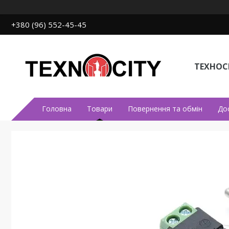
+380 (96) 552-45-45
ТЕХНОСІ
Головна
Товари
Повернення та обмін
До