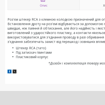
Опис
Х
Роз'єм штекер RCA з клемною колодкою призначений для опе
Встановлення дроту на роз'ємі відбувається за допомогою г
швидше, ніж паяння й обтискання, але його надійність і якіс
виготовлений з ударостійкого пластику, а контакти нікельо
використовуватися для з'єднання проводу в разі обривання 
з'єднання забезпечать захист від перешкод і зовнішніх вплив
Штекер RCA (тато)
Під затискач гвинтами
Пластиковий корпус
*Дизайн і комплектація товару мо