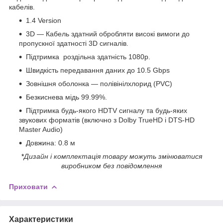
кабелів.
1.4 Version
3D —
Кабель
здатний обробляти
високі
вимоги до
пропускної здатності
3D
сигналів.
Підтримка
роздільна здатність
1080p.
Швидкість передавання даних до 10.5 Gbps
Зовнішня оболонка — полівінілхлорид (PVC)
Безкиснева мідь 99.99%.
Підтримка будь-якого HDTV сигналу та будь-яких
звукових форматів (включно з Dolby TrueHD і DTS-HD
Master Audio)
Довжина: 0.8 м
*
Дизайн і комплектація товару можуть змінюватися
виробником без повідомлення
Приховати
Характеристики