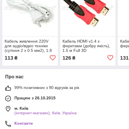
Кабель живлення 220V
Кабель HDMI v1.4 з
Кабе
для аудіо/відео техніки
феритами (добру якість),
фери
(сутіння 2 х 0.5 мм2), 1.8
1.5 м Full 3D
м
113
126
131
₴
₴
Про нас
99% позитивних з 90 відгуків за рік
Працює з 26.10.2015
м. Київ
(інтернет-магазин), Київ, Україна
Контакти