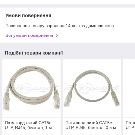
Умови повернення
Повернення товару впродовж 14 днів за домовленістю
Всі умови повернення
Подібні товари компанії
Патч-корд литий CAT5e
Патч-корд литий CAT5e
Патч
UTP, RJ45, біметал, 1 м
UTP, RJ45, біметал, 0.5 м
UTP,