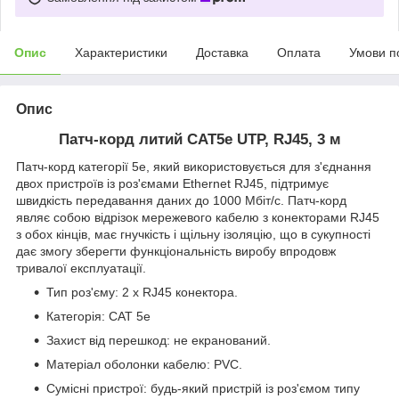
Опис
Характеристики
Доставка
Оплата
Умови п
Опис
Патч-корд литий CAT5e UTP, RJ45, 3 м
Патч-корд категорії 5e, який використовується для з'єднання
двох пристроїв із роз'ємами Ethernet RJ45, підтримує
швидкість передавання даних до 1000 Мбіт/с. Патч-корд
являє собою відрізок мережевого кабелю з конекторами RJ45
з обох кінців, має гнучкість і щільну ізоляцію, що в сукупності
дає змогу зберегти функціональність виробу впродовж
тривалої експлуатації.
Тип роз'єму: 2 x RJ45 конектора.
Категорія: CAT 5e
Захист від перешкод: не екранований.
Матеріал оболонки кабелю: PVC.
Сумісні пристрої: будь-який пристрій із роз'ємом типу