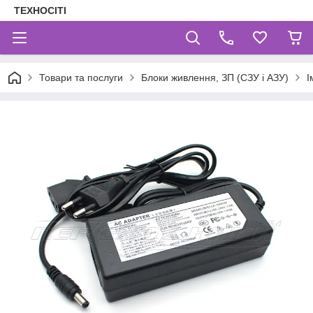
ТЕХНОСІТІ
Товари та послуги
Блоки живлення, ЗП (СЗУ і АЗУ)
І