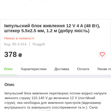
Імпульсний блок живлення 12 V 4 A (48 Вт),
штекер 5.5х2.5 мм, 1.2 м (добру якість)
Немає в наявності
Код: 06-3-014
Роздріб
378
₴
Опис
Характеристики
Доставка
Оплата
Умови п
Опис
Імпульсний блок живлення перетворює потоки вхідної напруги
змінного струму 110-140 V до величини 12 V (постійний
струм), яка необхідна для живлення пристроїв (відеокамер
внутрішнього та зовнішнього спостереження та ін.). Сила