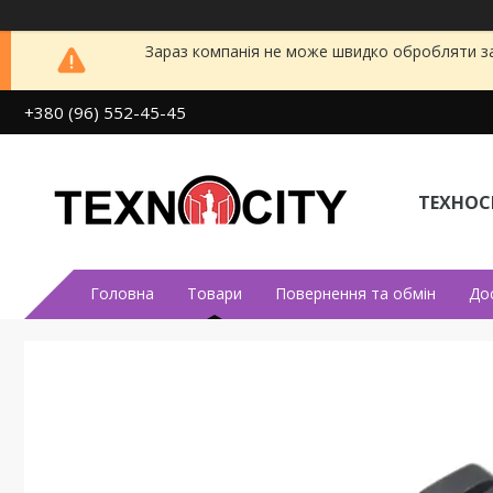
Зараз компанія не може швидко обробляти за
+380 (96) 552-45-45
ТЕХНОСІ
Головна
Товари
Повернення та обмін
До