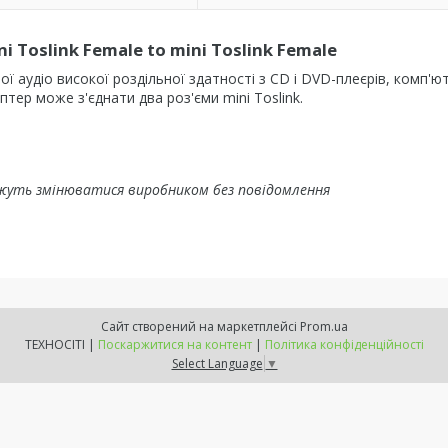
Toslink Female to mini Toslink Female
 аудіо високої роздільної здатності з CD і DVD-плеєрів, комп'ют
птер може з'єднати два роз'єми mini Toslink.
жуть змінюватися виробником без повідомлення
Сайт створений на маркетплейсі
Prom.ua
ТЕХНОСІТІ |
Поскаржитися на контент
|
Політика конфіденційності
Select Language
▼