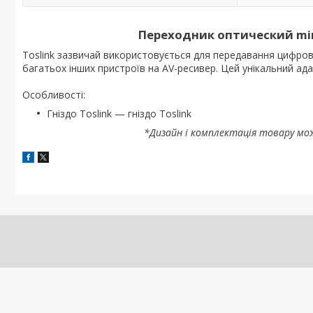
Переходник оптический mini 
Toslink зазвичай використовується для передавання цифрової
багатьох інших пристроїв на AV-ресивер.
Цей унікальний ада
Особливості:
Гніздо
Toslink
— гніздо
Toslink
*Дизайн і комплектація товару мо