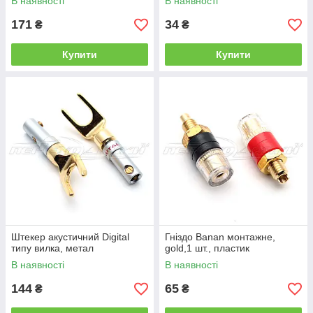
В наявності
В наявності
171
34
₴
₴
Купити
Купити
Штекер акустичний Digital
Гніздо Banan монтажне,
типу вилка, метал
gold,1 шт., пластик
В наявності
В наявності
144
65
₴
₴