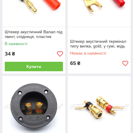
Штекер акустичний Banan під
гвинт, спідниця, пластик
Штекер акустичний термінал
В наявності
типу вилка, gold, у гумі, мідь
34
Немає в наявності
₴
65
₴
Купити