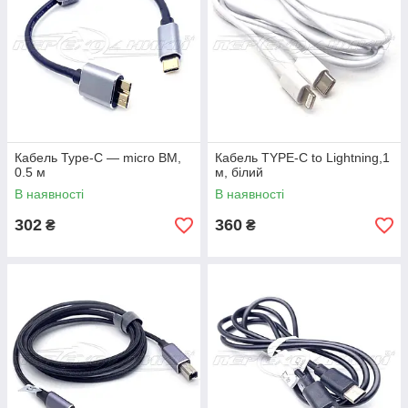
Кабель Type-C — micro BM,
Кабель TYPE-C to Lightning,1
0.5 м
м, білий
В наявності
В наявності
302
360
₴
₴