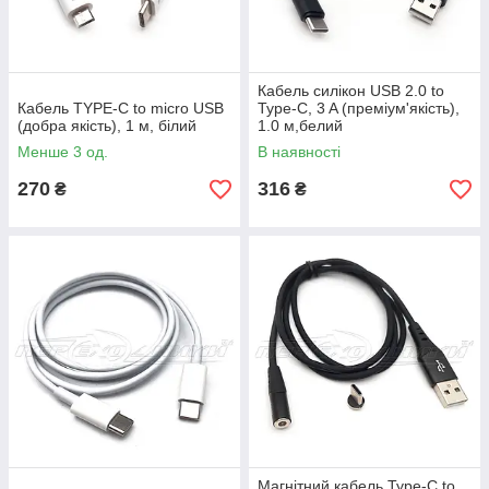
Кабель силікон USB 2.0 to
Кабель TYPE-C to micro USB
Type-C, 3 A (преміум'якість),
(добра якість), 1 м, білий
1.0 м,белий
Менше 3 од.
В наявності
270
316
₴
₴
Магнітний кабель Type-C to