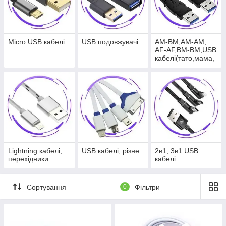
Micro USB кабелі
USB подовжувачі
AM-BM,AM-AM,
AF-AF,BM-BM,USB
кабелі(тато,мама,
принтер)
Lightning кабелі,
USB кабелі, різне
2в1, 3в1 USB
перехідники
кабелі
Сортування
0
Фільтри