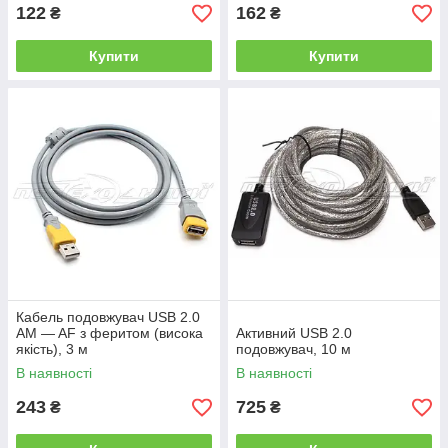
122
162
₴
₴
Купити
Купити
Кабель подовжувач USB 2.0
AM — AF з феритом (висока
Активний USB 2.0
якість), 3 м
подовжувач, 10 м
В наявності
В наявності
243
725
₴
₴